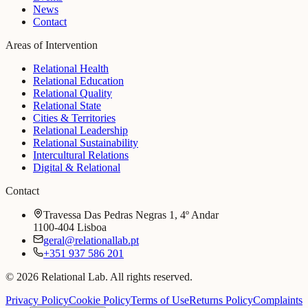
News
Contact
Areas of Intervention
Relational Health
Relational Education
Relational Quality
Relational State
Cities & Territories
Relational Leadership
Relational Sustainability
Intercultural Relations
Digital & Relational
Contact
Travessa Das Pedras Negras 1, 4º Andar
1100-404 Lisboa
geral@relationallab.pt
+351 937 586 201
© 2026 Relational Lab. All rights reserved.
Privacy Policy
Cookie Policy
Terms of Use
Returns Policy
Complaints