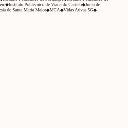
ém
◆
Instituto Politécnico de Viana do Castelo
◆
Junta de
sia de Santa Maria Maior
◆
MCA
◆
Vidas Ativas 5G
◆