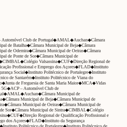
20+
Clients
30+
Projects completed
Automóvel Club de Portugal
◆
AMAL
◆
Auchan
◆
Câmara
pal de Batalha
◆
Câmara Municipal de Beja
◆
Câmara
pal de Odemira
◆
Câmara Municipal de Oeiras
◆
Câmara
pal de Ponte de Sor
◆
Câmara Municipal de
◆
CIMBAL
◆
Colégio Valsassina
◆
CUF
◆
Direção Regional de
cação Profissional e Emprego dos Açores
◆
FLAD
◆
Instituto
urança Social
◆
Instituto Politécnico de Portalegre
◆
Instituto
nico de Santarém
◆
Instituto Politécnico de Viana do
o
◆
Junta de Freguesia de Santa Maria Maior
◆
MCA
◆
Vidas
 5G
◆
ACP – Automóvel Club de
l
◆
AMAL
◆
Auchan
◆
Câmara Municipal de
a
◆
Câmara Municipal de Beja
◆
Câmara Municipal de
ra
◆
Câmara Municipal de Oeiras
◆
Câmara Municipal de
de Sor
◆
Câmara Municipal de Sintra
◆
CIMBAL
◆
Colégio
ina
◆
CUF
◆
Direção Regional de Qualificação Profissional e
o dos Açores
◆
FLAD
◆
Instituto da Segurança
◆
Instituto Politécnico de Portalegre
◆
Instituto Politécnico de