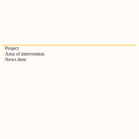
Colégio Valsassina
O Colégio Valsassina é uma das escolas privadas de referência em
Portugal. Em parceria com o Relational Lab, desenvolveu um
programa de Educação Relacional para integrar a dimensão
relacional no quotidiano da comunidade escolar.
1
Project
1
Area of intervention
1
News item