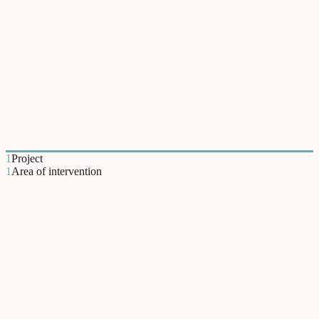
Vidas Ativas 5G
O projeto Vidas Ativas 5G desenvolveu com o Relational Lab
iniciativas orientadas para o envelhecimento ativo e a promoção da
saúde relacional em comunidade.
1
Project
1
Area of intervention