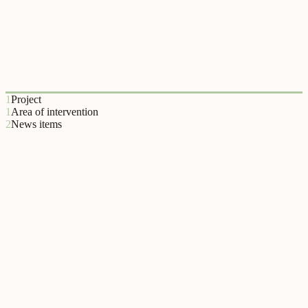
CUF
A CUF, uma das maiores redes de saúde privada em Portugal,
trabalhou com o Relational Lab para integrar a dimensão relacional
na prestação de cuidados de saúde.
1
Project
1
Area of intervention
2
News items