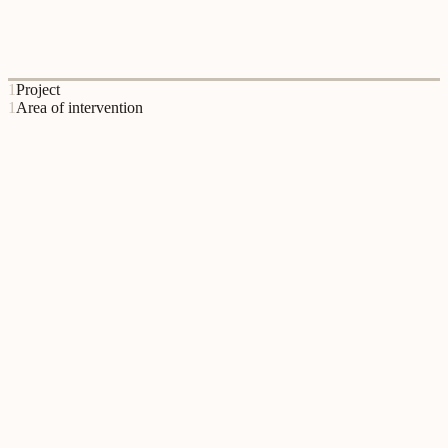
A Câmara Municipal de Oeiras colaborou com o Relational Lab em
projetos de desenvolvimento comunitário e de reforço das relações
locais.
1
Project
1
Area of intervention
Liderança Relacional
Since
Em breve