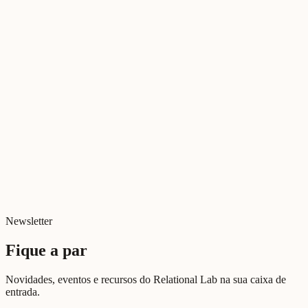
19 de fevereiro de 2025
Melhores Relações para Melhor Atendimento
As equipas do ACP reuniram-se para um dia dedicado à excelência
no atendimento, explorando como a qualidade relacional transforma
o dia a dia de quem está na linha da frente.
Newsletter
Fique a par
Novidades, eventos e recursos do Relational Lab na sua caixa de
entrada.