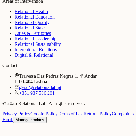
Areas of Intervention
Relational Health
Relational Education
Relational Quality
Relational State
Cities & Territories
Relational Leadership
Relational Sustainability
Intercultural Relations
Digital & Relational
Contact
Travessa Das Pedras Negras 1, 4º Andar
1100-404 Lisboa
geral@relationallab.pt
+351 937 586 201
© 2026 Relational Lab. All rights reserved.
Privacy Policy
Cookie Policy
Terms of Use
Returns Policy
Complaints
Book
Manage cookies