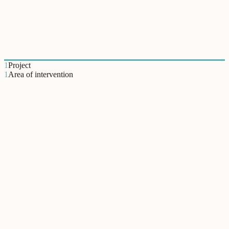
AMAL
A AMAL – Associação de Municípios do Algarve trabalhou com o
Relational Lab em iniciativas de desenvolvimento relacional no
âmbito da governação intermunicipal.
1
Project
1
Area of intervention
Cidades e Territórios Relacionais
Since
Em breve