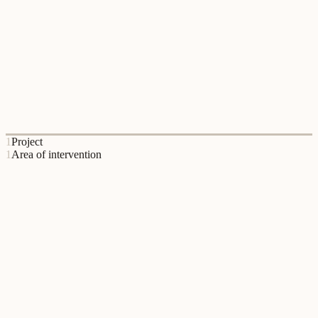
Câmara Municipal de Odemira
A Câmara Municipal de Odemira é um parceiro de referência do
Relational Lab na promoção da integração de migrantes e na
construção de territórios mais relacionais e inclusivos.
1
Project
1
Area of intervention