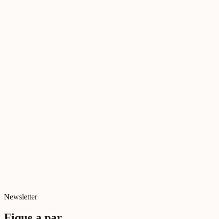
Date
4 de Maio de 2026
Add to calendar →
Time
18h00
Add to calendar →
Location
Online
Newsletter
Fique a par