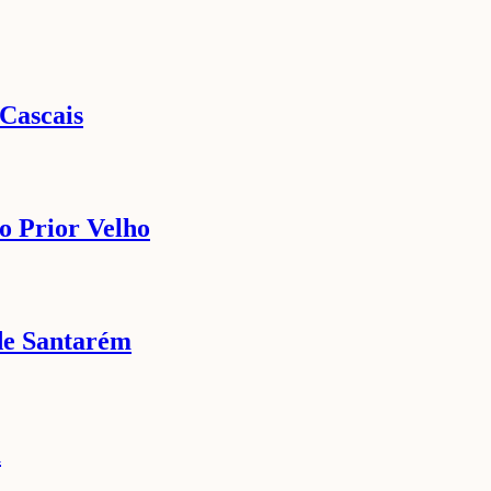
 Cascais
do Prior Velho
 de Santarém
a