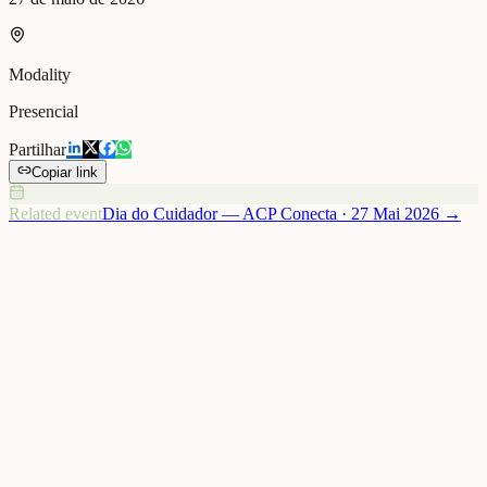
Modality
Presencial
Partilhar
Copiar link
Related event
Dia do Cuidador — ACP Conecta
·
27 Mai 2026
→
O ACP – Automóvel Club de Portugal promoveu, em parceria com
o Relational Lab, a Jornada do Cuidador, uma iniciativa dedicada à
reflexão sobre os desafios da solidão, da conexão social e da
importância das redes de apoio no contexto do cuidado informal.
O ACP – Automóvel Club de Portugal promoveu, em parceria com
o Relational Lab, a Jornada do Cuidador, uma iniciativa dedicada à
reflexão sobre os desafios da solidão, da conexão social e da
importância das redes de apoio no contexto do cuidado informal.
A sessão foi aberta por Rui Marques, do Relational Lab, e por Rita
Alvim, do ACP, e reuniu especialistas, profissionais e participantes