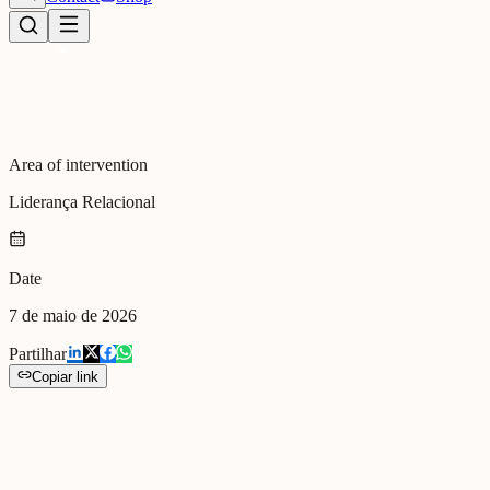
Area of intervention
Liderança Relacional
Date
7 de maio de 2026
Partilhar
Copiar link
Workshop de liderança criativa com estudantes e docentes do Politécn