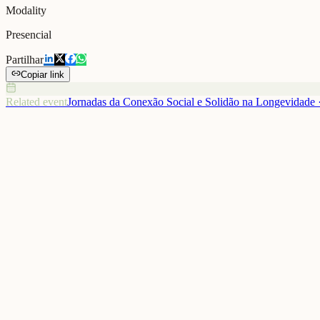
Modality
Presencial
Partilhar
Copiar link
Related event
Jornadas da Conexão Social e Solidão na Longevidade
Decorreu na sede do Automóvel Club de Portugal, em Lisboa, a 3ª 
Decorreu ontem, na sede do Automóvel Club de Portugal, em Lisboa
A iniciativa reuniu especialistas e entidades de diferentes setores par
A jornada reforçou a importância da construção de comunidades mais i
Gallery