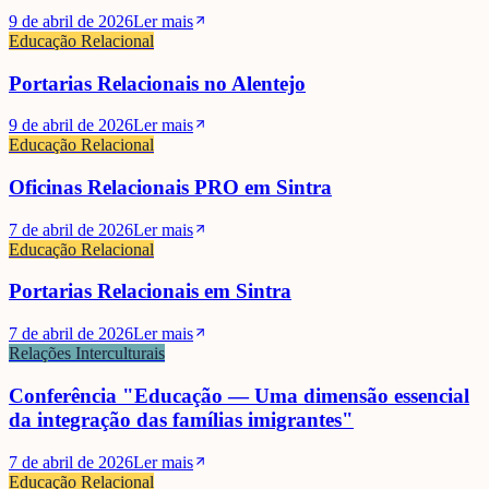
9 de abril de 2026
Ler mais
Educação Relacional
Portarias Relacionais no Alentejo
9 de abril de 2026
Ler mais
Educação Relacional
Oficinas Relacionais PRO em Sintra
7 de abril de 2026
Ler mais
Educação Relacional
Portarias Relacionais em Sintra
7 de abril de 2026
Ler mais
Cristina Velozo
Relações Interculturais
Conferência "Educação — Uma dimensão essencial
da integração das famílias imigrantes"
7 de abril de 2026
Ler mais
Educação Relacional