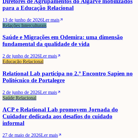
Diretores de Agrupamentos do Algarve mobilizados
para a Educação Relacional
13 de junho de 2026
Ler mais
Relações Interculturais
Saúde e Migrações em Odemira: uma dimensão
fundamental da qualidade de vida
2 de junho de 2026
Ler mais
Educação Relacional
Relational Lab participa no 2.º Encontro Sapien no
Politécnico de Portalegre
2 de junho de 2026
Ler mais
Saúde Relacional
ACP e Relational Lab promovem Jornada do
David Lopes
Cuidador dedicada aos desafios do cuidado
informal
27 de maio de 2026
Ler mais