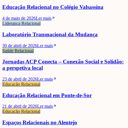
Educação Relacional no Colégio Valsassina
4 de maio de 2026
Ler mais
Liderança Relacional
Laboratório Transnacional da Mudança
30 de abril de 2026
Ler mais
Saúde Relacional
Jornadas ACP Conecta – Conexão Social e Solidão:
a perspetiva local
23 de abril de 2026
Ler mais
Educação Relacional
Luísa Lima
Educação Relacional em Ponte-de-Sor
21 de abril de 2026
Ler mais
Educação Relacional
Espaços Relacionais no Alentejo