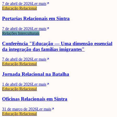
7 de abril de 2026
Ler mais
Educação Relacional
Portarias Relacionais em Sintra
7 de abril de 2026
Ler mais
Relações Interculturais
Conferência "Educação — Uma dimensão essencial
da integração das famílias imigrantes"
7 de abril de 2026
Ler mais
Educação Relacional
Jornada Relacional na Batalha
1 de abril de 2026
Ler mais
Educação Relacional
Oficinas Relacionais em Sintra
Maria João Valente Rosa
31 de março de 2026
Ler mais
Educação Relacional