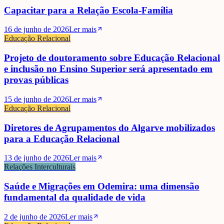
Capacitar para a Relação Escola-Família
Luísa Lima
16 de junho de 2026
Ler mais
Educação Relacional
Projeto de doutoramento sobre Educação Relacional
e inclusão no Ensino Superior será apresentado em
provas públicas
15 de junho de 2026
Ler mais
Educação Relacional
Diretores de Agrupamentos do Algarve mobilizados
para a Educação Relacional
13 de junho de 2026
Ler mais
Relações Interculturais
Saúde e Migrações em Odemira: uma dimensão
fundamental da qualidade de vida
2 de junho de 2026
Ler mais