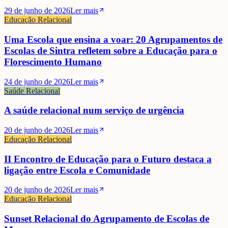
29 de junho de 2026
Ler mais
Educação Relacional
Uma Escola que ensina a voar: 20 Agrupamentos de
Escolas de Sintra refletem sobre a Educação para o
Florescimento Humano
24 de junho de 2026
Ler mais
Saúde Relacional
A saúde relacional num serviço de urgência
20 de junho de 2026
Ler mais
Educação Relacional
II Encontro de Educação para o Futuro destaca a
ligação entre Escola e Comunidade
20 de junho de 2026
Ler mais
Mário Rui André
Educação Relacional
Sunset Relacional do Agrupamento de Escolas de