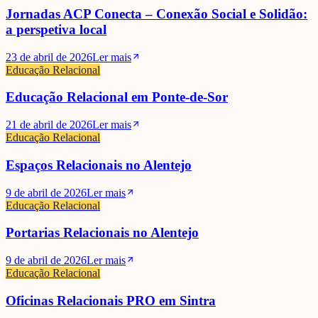
Jornadas ACP Conecta – Conexão Social e Solidão:
a perspetiva local
23 de abril de 2026
Ler mais
Educação Relacional
Educação Relacional em Ponte-de-Sor
21 de abril de 2026
Ler mais
Educação Relacional
Espaços Relacionais no Alentejo
9 de abril de 2026
Ler mais
Educação Relacional
Portarias Relacionais no Alentejo
9 de abril de 2026
Ler mais
Educação Relacional
Oficinas Relacionais PRO em Sintra
David Lopes