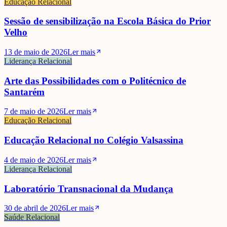
Mário Rui André
Educação Relacional
Sessão de sensibilização na Escola Básica do Prior
Velho
13 de maio de 2026
Ler mais
Liderança Relacional
Arte das Possibilidades com o Politécnico de
Santarém
7 de maio de 2026
Ler mais
Educação Relacional
Educação Relacional no Colégio Valsassina
4 de maio de 2026
Ler mais
Liderança Relacional
Laboratório Transnacional da Mudança
30 de abril de 2026
Ler mais
Saúde Relacional
Sónia Seixas