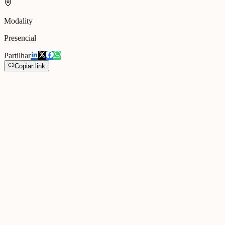
Modality
Presencial
Partilhar
Copiar link
Sessão de trabalho colaborativo com profissionais da rede social do
município de Cascais, dedicada a fortalecer relações de cuidado e
proximidade nas comunidades locais.
Gallery