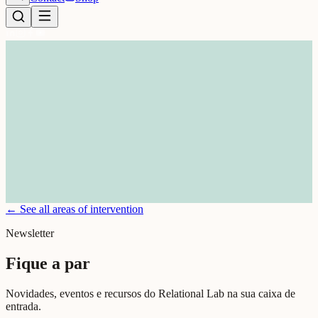
Trabalhar juntos
Como podemos trabalhar juntos em
Relational
← See all areas of intervention
Leadership
Newsletter
Fique a par
Novidades, eventos e recursos do Relational Lab na sua caixa de
entrada.