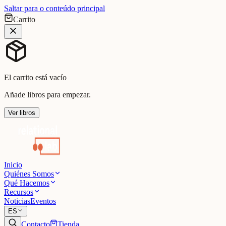
Saltar para o conteúdo principal
Carrito
El carrito está vacío
Añade libros para empezar.
Ver libros
Inicio
Quiénes Somos
Qué Hacemos
Recursos
Noticias
Eventos
ES
Contacto
Tienda