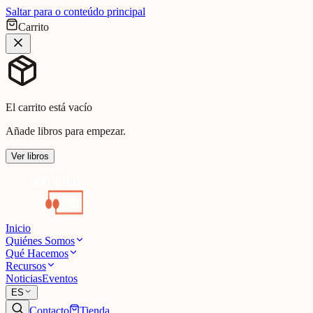
Saltar para o conteúdo principal
Carrito
El carrito está vacío
Añade libros para empezar.
Ver libros
Inicio
Quiénes Somos
Qué Hacemos
Recursos
Noticias
Eventos
ES
Contacto
Tienda