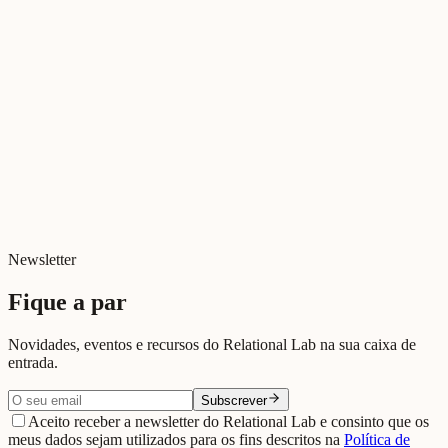
Tudo sobre Deus
Jul 2026
Cinema Relacional
Relações e Ecrãs
Jul 2026
Digital e Relacional
Digital killed relationships?
Jun 2026
Newsletter
Fique a par
Novidades, eventos e recursos do Relational Lab na sua caixa de
entrada.
Subscrever
Aceito receber a newsletter do Relational Lab e consinto que os
meus dados sejam utilizados para os fins descritos na
Política de