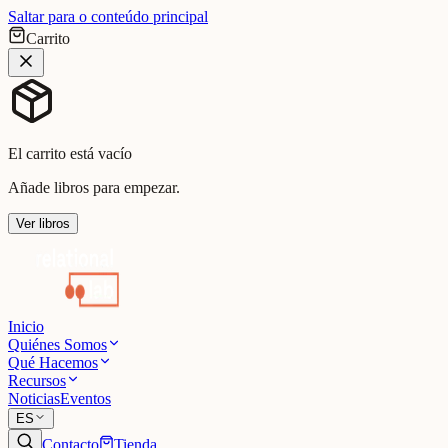
Saltar para o conteúdo principal
Carrito
El carrito está vacío
Añade libros para empezar.
Ver libros
Inicio
Quiénes Somos
Qué Hacemos
Recursos
Noticias
Eventos
ES
Contacto
Tienda