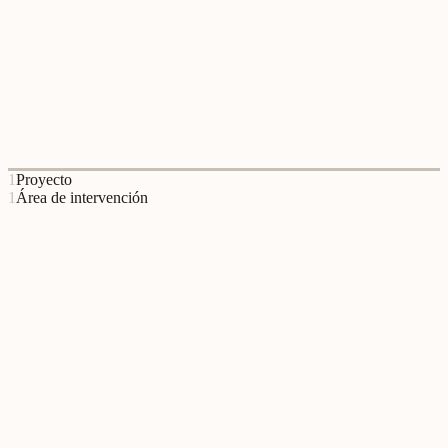
Câmara Municipal de Beja
A Câmara Municipal de Beja colaborou com o Relational Lab em
iniciativas de desenvolvimento local e de reforço das relações
comunitárias.
1
Proyecto
1
Área de intervención