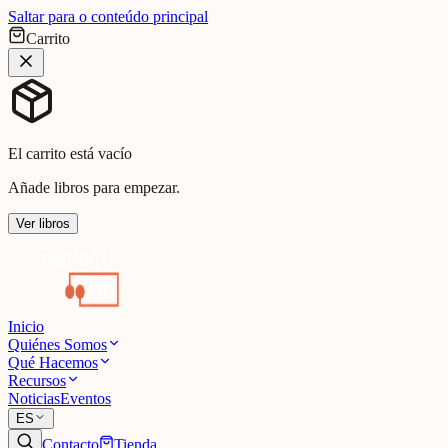
Saltar para o conteúdo principal
Carrito
El carrito está vacío
Añade libros para empezar.
Ver libros
Inicio
Quiénes Somos
Qué Hacemos
Recursos
Noticias
Eventos
ES
Contacto
Tienda