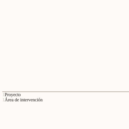
Câmara Municipal de Batalha
A Câmara Municipal da Batalha colaborou com o Relational Lab em ini
1
Proyecto
1
Área de intervención