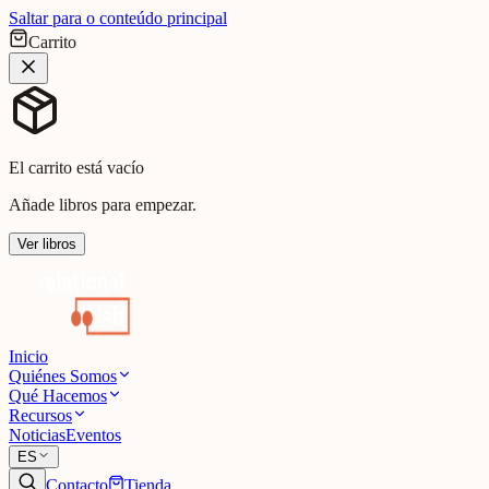
Saltar para o conteúdo principal
Carrito
El carrito está vacío
Añade libros para empezar.
Ver libros
Inicio
Quiénes Somos
Qué Hacemos
Recursos
Noticias
Eventos
ES
Contacto
Tienda