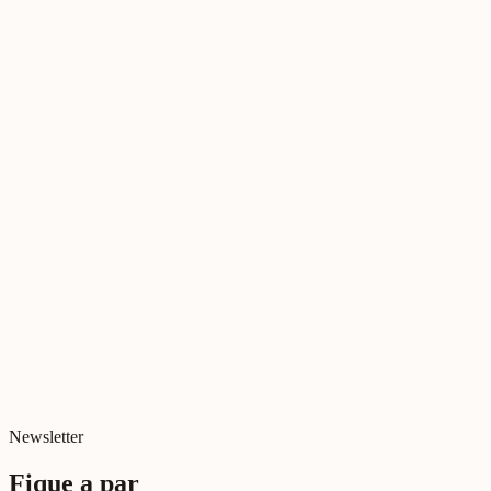
Rui Marques
CEO Relational Lab
Newsletter
Fique a par