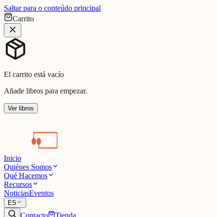
Saltar para o conteúdo principal
Carrito
El carrito está vacío
Añade libros para empezar.
Ver libros
Inicio
Quiénes Somos
Qué Hacemos
Recursos
Noticias
Eventos
ES
Contacto
Tienda