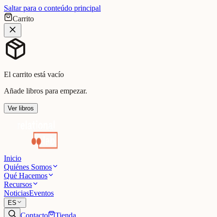
Saltar para o conteúdo principal
Carrito
El carrito está vacío
Añade libros para empezar.
Ver libros
Inicio
Quiénes Somos
Qué Hacemos
Recursos
Noticias
Eventos
ES
Contacto
Tienda