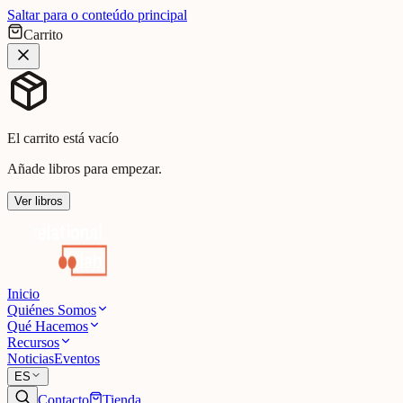
Saltar para o conteúdo principal
Carrito
El carrito está vacío
Añade libros para empezar.
Ver libros
Inicio
Quiénes Somos
Qué Hacemos
Recursos
Noticias
Eventos
ES
Contacto
Tienda