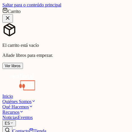
Saltar para o conteúdo principal
Carrito
El carrito está vacío
Añade libros para empezar.
Ver libros
Inicio
Quiénes Somos
Qué Hacemos
Recursos
Noticias
Eventos
ES
Contacto
Tienda