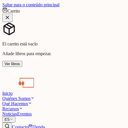
Saltar para o conteúdo principal
Carrito
El carrito está vacío
Añade libros para empezar.
Ver libros
Inicio
Quiénes Somos
Qué Hacemos
Recursos
Noticias
Eventos
ES
Contacto
Tienda