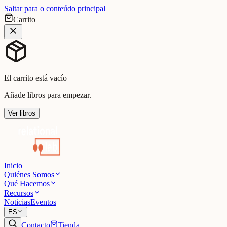
Saltar para o conteúdo principal
Carrito
El carrito está vacío
Añade libros para empezar.
Ver libros
Inicio
Quiénes Somos
Qué Hacemos
Recursos
Noticias
Eventos
ES
Contacto
Tienda