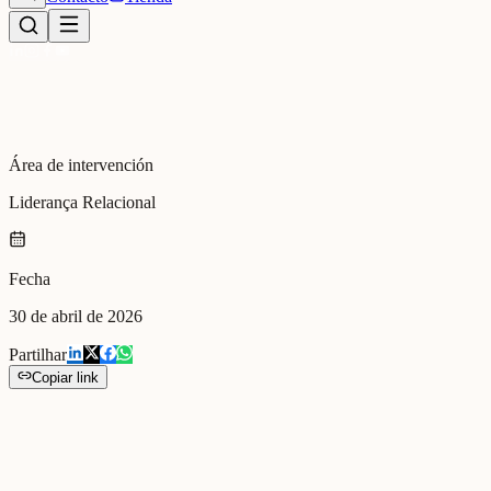
Área de intervención
Liderança Relacional
Fecha
30 de abril de 2026
Partilhar
Copiar link
Encontro internacional de co-criação estratégica com parceiros
europeus, focado em práticas de liderança relacional em contextos
de mudança organizacional profunda.