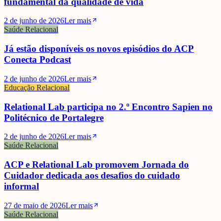
fundamental da qualidade de vida
2 de junho de 2026
Ler mais
Saúde Relacional
Já estão disponíveis os novos episódios do ACP
Conecta Podcast
2 de junho de 2026
Ler mais
Educação Relacional
Relational Lab participa no 2.º Encontro Sapien no
Politécnico de Portalegre
2 de junho de 2026
Ler mais
Saúde Relacional
ACP e Relational Lab promovem Jornada do
Cuidador dedicada aos desafios do cuidado
informal
27 de maio de 2026
Ler mais
Saúde Relacional