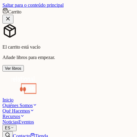
Saltar para o conteúdo principal
Carrito
El carrito está vacío
Añade libros para empezar.
Ver libros
Inicio
Quiénes Somos
Qué Hacemos
Recursos
Noticias
Eventos
ES
Contacto
Tienda