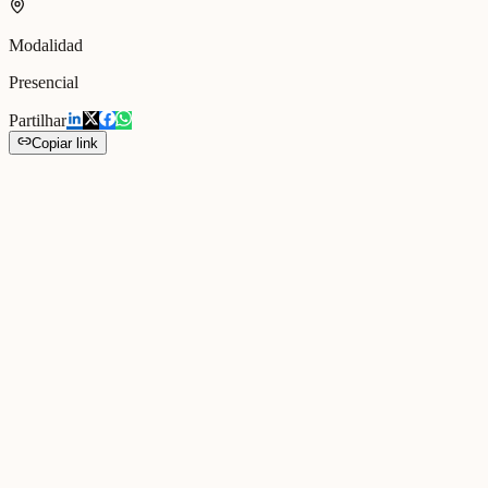
Modalidad
Presencial
Partilhar
Copiar link
Sessão de trabalho colaborativo com profissionais da rede social do
município de Cascais, dedicada a fortalecer relações de cuidado e
proximidade nas comunidades locais.
Galería