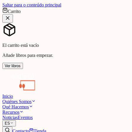
Saltar para o conteúdo principal
Carrito
El carrito está vacío
Añade libros para empezar.
Ver libros
Inicio
Quiénes Somos
Qué Hacemos
Recursos
Noticias
Eventos
ES
Contacto
Tienda