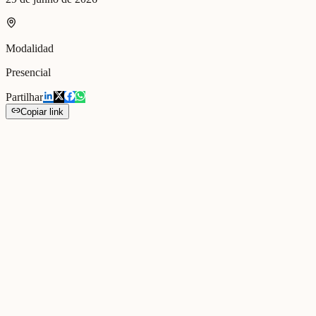
Modalidad
Presencial
Partilhar
Copiar link
No âmbito do desenvolvimento da cooperação internacional do
Relational Lab, realizou-se este fim de semana, em Palmela, um
encontro de trabalho entre as equipas do Instituto Relacional, de
Barcelona, liderada por Joan Quintana, e do Relational Lab,
contando também com a participação de alguns dos seus
consultores.
Ao longo de dois dias intensos, as equipas e consultores partilharam
experiências, metodologias e perspetivas sobre o desenvolvimento
da Educação Relacional e da Inteligência Relacional, reforçando
uma parceria assente na aprendizagem mútua, na inovação e na
construção conjunta de conhecimento.
Para além das sessões de trabalho, o encontro proporcionou