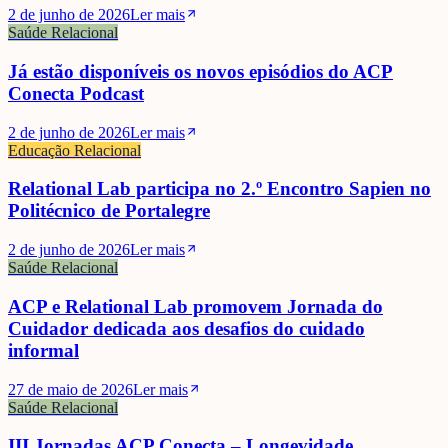
2 de junho de 2026
Ler mais
Saúde Relacional
Já estão disponíveis os novos episódios do ACP
Conecta Podcast
2 de junho de 2026
Ler mais
Educação Relacional
Relational Lab participa no 2.º Encontro Sapien no
Politécnico de Portalegre
2 de junho de 2026
Ler mais
Saúde Relacional
ACP e Relational Lab promovem Jornada do
Cuidador dedicada aos desafios do cuidado
informal
27 de maio de 2026
Ler mais
Saúde Relacional
III Jornadas ACP Conecta – Longevidade