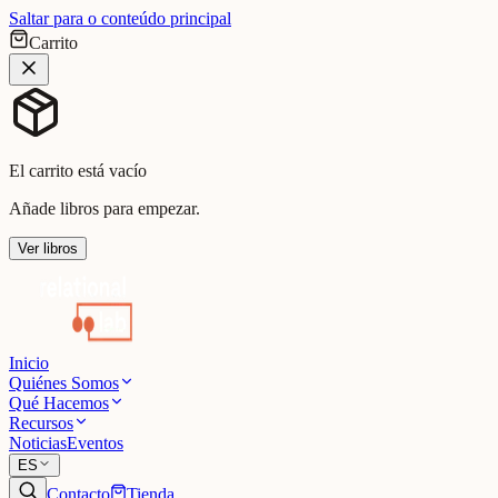
Saltar para o conteúdo principal
Carrito
El carrito está vacío
Añade libros para empezar.
Ver libros
Inicio
Quiénes Somos
Qué Hacemos
Recursos
Noticias
Eventos
ES
Contacto
Tienda