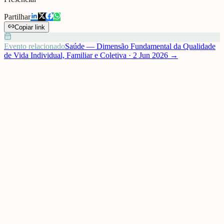
Partilhar
Copiar link
Evento relacionado
Saúde — Dimensão Fundamental da Qualidade
de Vida Individual, Familiar e Coletiva
·
2 Jun 2026
→
A terceira sessão do Ciclo de Capacitação do Ecossistema de
Acolhimento e Integração de Imigrantes de Odemira explorou o
acesso dos imigrantes aos cuidados de saúde e o contributo dos
profissionais de saúde estrangeiros, com base nos dados do
Observatório Local para a Migração.
No dia 2 de junho teve lugar, na Junta de Freguesia de Vila Nova de
Milfontes, a terceira sessão do Ciclo de Sessões de Capacitação do
Ecossistema de Acolhimento e Integração de Imigrantes de
Odemira, realizada em parceria com o Relational Lab.
A saúde é uma dimensão fundamental da qualidade de vida
individual, familiar e coletiva e constitui também uma das
dimensões-chave nos processos de integração de imigrantes.
Durante esta sessão explorámos as principais tendências no acesso
dos imigrantes aos cuidados de saúde, numa perspetiva