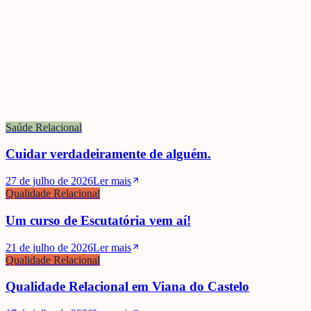
dados do OLM indicam que a maioria dos médicos em Odemira são
nascidos no estrangeiro (77,3%), maioritariamente em regime de
prestação de serviços, com destaque para as nacionalidades cubana,
espanhola e russa.
Saúde Relacional
Cuidar verdadeiramente de alguém.
27 de julho de 2026
Ler mais
Qualidade Relacional
Um curso de Escutatória vem aí!
21 de julho de 2026
Ler mais
Qualidade Relacional
Qualidade Relacional em Viana do Castelo