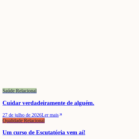
La neurociencia tiene mucho que enseñarnos sobre la Educación Relac
Noticias
Qué estamos haciendo
Saúde Relacional
Cuidar verdadeiramente de alguém.
27 de julho de 2026
Ler mais
Qualidade Relacional
Um curso de Escutatória vem aí!