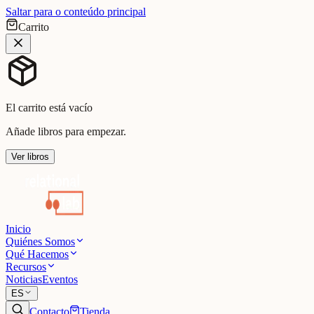
Saltar para o conteúdo principal
Carrito
El carrito está vacío
Añade libros para empezar.
Ver libros
Inicio
Quiénes Somos
Qué Hacemos
Recursos
Noticias
Eventos
ES
Contacto
Tienda